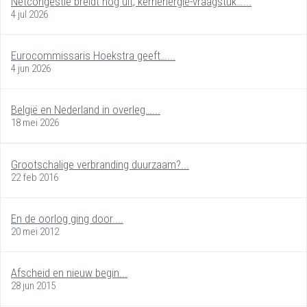
Netcongestie breidt nog uit, kernenergie-vraagstuk…...
4 jul 2026
Eurocommissaris Hoekstra geeft…...
4 jun 2026
België en Nederland in overleg…...
18 mei 2026
Grootschalige verbranding duurzaam?...
22 feb 2016
En de oorlog ging door....
20 mei 2012
Afscheid en nieuw begin...
28 jun 2015