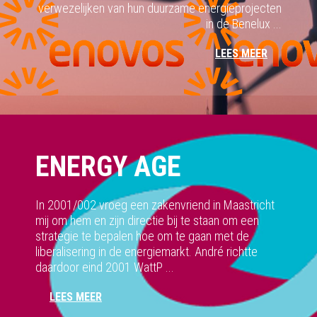
verwezelijken van hun duurzame energieprojecten
in de Benelux ...
LEES MEER
ENERGY AGE
In 2001/002 vroeg een zakenvriend in Maastricht
mij om hem en zijn directie bij te staan om een
strategie te bepalen hoe om te gaan met de
liberalisering in de energiemarkt. André richtte
daardoor eind 2001 WattP ...
LEES MEER