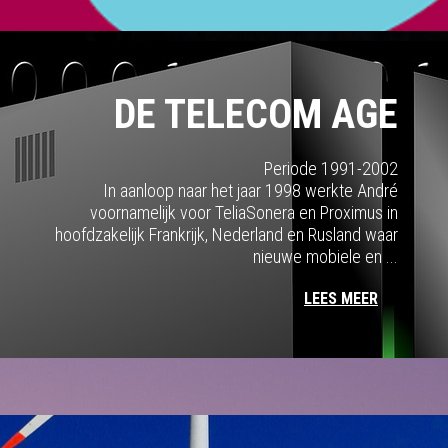
DE TELECOM AGE
Periode 1991-2002
In aanloop naar het jaar 1998 werkte André
voornamelijk voor TeliaSonera en Proximus in
hoofdzakelijk Frankrijk, Nederland en Rusland waar
nieuwe mobiele en ...
LEES MEER