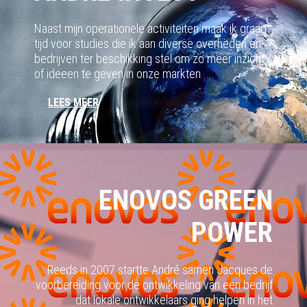
Naast mijn operationele activiteiten maak ik graag
tijd voor studies die ik aan diverse overheden en
bedrijven ter beschikking stel om zo meer inzicht
of ideeen te geven in onze markten ....
LEES MEER
ENOVOS GREEN
POWER
Reeds in 2007 startte André samen Jacques de
voorbereiding voor de ontwikkeling van een bedrijf
dat lokale ontwikkelaars ging helpen in het