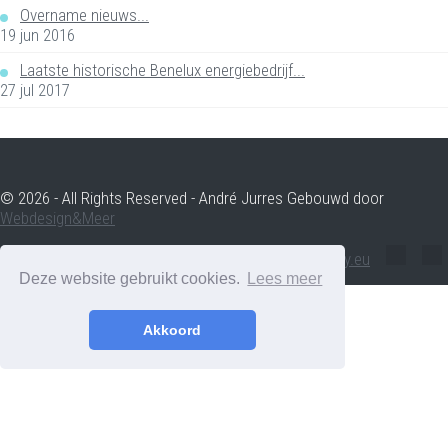
Overname nieuws...
19 jun 2016
Laatste historische Benelux energiebedrijf...
27 jul 2017
© 2026 - All Rights Reserved - André Jurres Gebouwd door
Webdesign&Meer
andre.jurres@voltenergy.eu
Deze website gebruikt cookies.
Lees meer
Akkoord