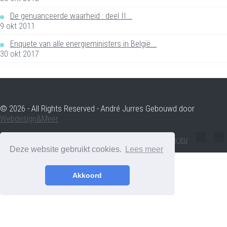
De genuanceerde waarheid : deel II...
9 okt 2011
Enquete van alle energieministers in België...
30 okt 2017
© 2026 - All Rights Reserved - André Jurres Gebouwd door
Webdesign&Meer
andre.jurres@voltenergy.eu
Deze website gebruikt cookies.
Lees meer
Akkoord