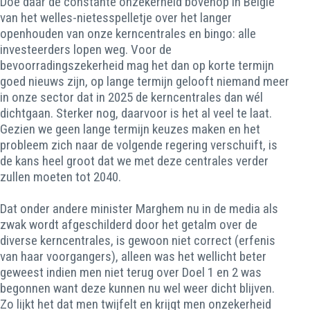
Doe daar de constante onzekerheid bovenop in België
van het welles-nietesspelletje over het langer
openhouden van onze kerncentrales en bingo: alle
investeerders lopen weg. Voor de
bevoorradingszekerheid mag het dan op korte termijn
goed nieuws zijn, op lange termijn gelooft niemand meer
in onze sector dat in 2025 de kerncentrales dan wél
dichtgaan. Sterker nog, daarvoor is het al veel te laat.
Gezien we geen lange termijn keuzes maken en het
probleem zich naar de volgende regering verschuift, is
de kans heel groot dat we met deze centrales verder
zullen moeten tot 2040.
Dat onder andere minister Marghem nu in de media als
zwak wordt afgeschilderd door het getalm over de
diverse kerncentrales, is gewoon niet correct (erfenis
van haar voorgangers), alleen was het wellicht beter
geweest indien men niet terug over Doel 1 en 2 was
begonnen want deze kunnen nu wel weer dicht blijven.
Zo lijkt het dat men twijfelt en krijgt men onzekerheid