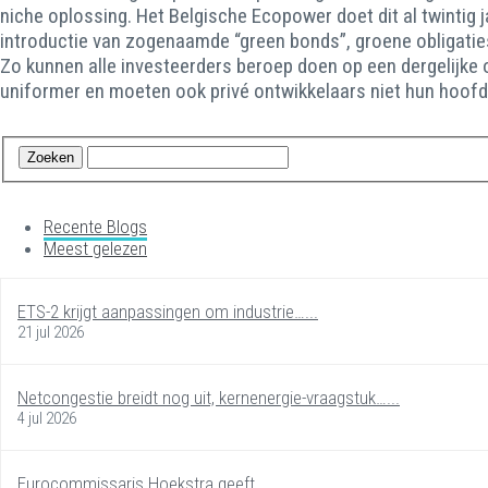
niche oplossing. Het Belgische Ecopower doet dit al twintig 
introductie van zogenaamde “green bonds”, groene obligaties
Zo kunnen alle investeerders beroep doen op een dergelijke o
uniformer en moeten ook privé ontwikkelaars niet hun hoofd 
Recente Blogs
Meest gelezen
ETS-2 krijgt aanpassingen om industrie…...
21 jul 2026
Netcongestie breidt nog uit, kernenergie-vraagstuk…...
4 jul 2026
Eurocommissaris Hoekstra geeft…...