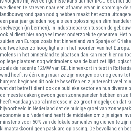
is volgens mij wel een gemiste kans dat het IPCC ook niet du
we dienen te streven naar een afname ervan in sommige dele
landbouwgrond gaan nodig hebben maakt het extra uitdagend 
een paar jaar geleden nog als een oplossing en slim handelen 
snelwegen (in bermen), in industrieparken tussen de gebouwen
ook al dient hier nog veel meer onderzoek te gebeuren. Het b
zuiden van Europa zoals het binnenland van Spanje of Grie
die twee keer zo hoog ligt als in het noorden van het Euro
molens in het binnenland te plaatsen dan kan men hier nu toch
op lege plaatsen nog windmolens aan de kust zet lijkt logisc
zoals de recente 12MW van GE, binnenkort in test in Rotterd
wind heeft is één ding maar ze zijn morgen ook nog eens tot
burgers beginnen dit ook te beseffen en zijn terecht veel m
wat dat betreft dient ook de publieke sector en hun diverse 
de meeste daken gewoon geen zonnepanelen hebben en zelfs 
heeft vandaag vooral interesse in zo groot mogelijk en dat k
bijvoorbeeld in Nederland dat de huidige groei van zonneparke
economie als Nederland heeft de middelen om zijn eigen inve
minstens voor 50% van de lokale samenleving dienen te zijn 
klimaatakkoord geen pasklare oplossing. De bevolking en bed