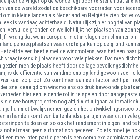
idelijker de vinger op de wonde legt door te stellen dat alle
n van de wereld zodat de beschikbare voorraden voor iederee
om in kleine landen als Nederland en België te zien dat er
leek is vandaag achterhaald. Natuurlijk zijn er nog tal van p
, vervuilde gronden en wellicht lijkt het plaatsen van zonne
lijft wrang dat we in Europa er niet in slagen om slimmer om 
kenland genoeg plaatsen waar grote parken op de grond kun
pa. Hetzelfde een beetje met de windmolens, was het een paa
 vraagtekens bij plaatsen voor vele plekken. Dat men dicht bi
h gezien men de plaats heeft door de lage bevolkingsdichthei
am, is de efficiëntie van windmolens op land gewoon veel te 
 vier keer zo groot. Zo komt men aan een factor acht per mo
inder snel geneigd om windmolens op druk bewoonde plaatsen t
overheden hier een leidende rol in te spelen door aangepaste
nieuwe bouwprojecten nog altijd niet uitgaan automatisch v
un je hun niet kwalijk nemen gezien het ontwikkelingsrisico 
n in handen komt van buitenlandse partijen waar dit in vele g
steringen te doen en zo ook het rendement in eigen land te 
is nobel maar geen automatisch gegeven. Zoiets moet je ook 
rijven mee laten participeren is een complexe administratiev