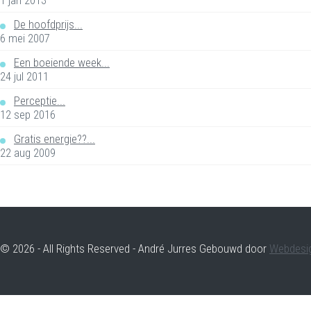
De hoofdprijs...
6 mei 2007
Een boeiende week...
24 jul 2011
Perceptie...
12 sep 2016
Gratis energie??...
22 aug 2009
© 2026 - All Rights Reserved - André Jurres Gebouwd door
Webdesi