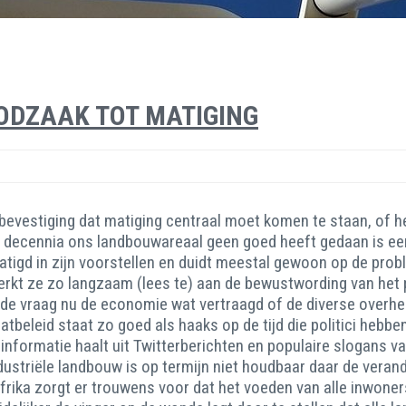
OODZAAK TOT MATIGING
bevestiging dat matiging centraal moet komen te staan, of he
te decennia ons landbouwareaal geen goed heeft gedaan is ee
atigd in zijn voorstellen en duidt meestal gewoon op de probl
t ze zo langzaam (lees te) aan de bewustwording van het pro
s de vraag nu de economie wat vertraagd of de diverse overh
tbeleid staat zo goed als haaks op de tijd die politici hebben
 informatie haalt uit Twitterberichten en populaire slogans 
striële landbouw is op termijn niet houdbaar daar de verand
frika zorgt er trouwens voor dat het voeden van alle inwoner