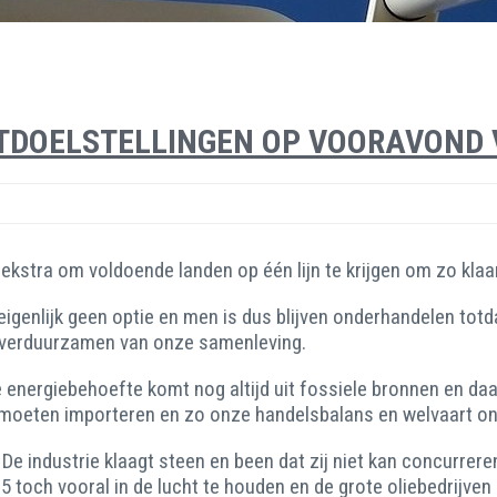
TDOELSTELLINGEN OP VOORAVOND 
stra om voldoende landen op één lijn te krijgen om zo klaar
 eigenlijk geen optie en men is dus blijven onderhandelen to
et verduurzamen van onze samenleving.
ze energiebehoefte komt nog altijd uit fossiele bronnen en d
n moeten importeren en zo onze handelsbalans en welvaart on
 De industrie klaagt steen en been dat zij niet kan concurre
och vooral in de lucht te houden en de grote oliebedrijven st