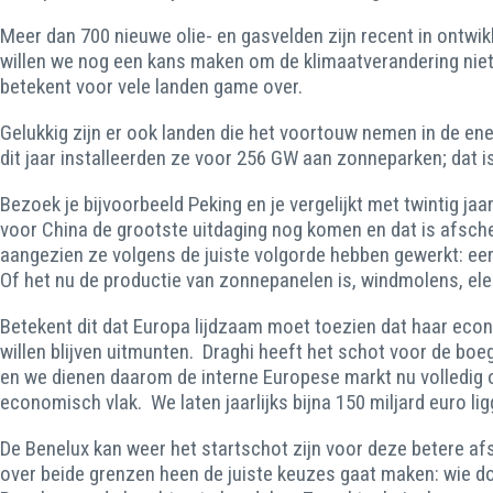
Meer dan 700 nieuwe olie- en gasvelden zijn recent in ontw
willen we nog een kans maken om de klimaatverandering niet
betekent voor vele landen game over.
Gelukkig zijn er ook landen die het voortouw nemen in de en
dit jaar installeerden ze voor 256 GW aan zonneparken; dat i
Bezoek je bijvoorbeeld Peking en je vergelijkt met twintig ja
voor China de grootste uitdaging nog komen en dat is afsche
aangezien ze volgens de juiste volgorde hebben gewerkt: eer
Of het nu de productie van zonnepanelen is, windmolens, ele
Betekent dit dat Europa lijdzaam moet toezien dat haar eco
willen blijven uitmunten. Draghi heeft het schot voor de bo
en we dienen daarom de interne Europese markt nu volledig o
economisch vlak. We laten jaarlijks bijna 150 miljard euro li
De Benelux kan weer het startschot zijn voor deze betere af
over beide grenzen heen de juiste keuzes gaat maken: wie d