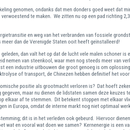
ikkeling genomen, ondanks dat men donders goed weet dat mi
 verwoestend te maken. We zitten nu op een pad richting 2,3
ergietransitie en weg van het verbranden van fossiele gronds
s meer dan de Verenigde Staten ooit heeft geïnstalleerd!
ar geleden, dan valt het op dat de lucht vele malen schoner i
id nemen van steenkool, waar men nog steeds meer van verbru
st een industrie uitbouwen die groot genoeg is om oplossinge
ktrolyse of transport, de Chinezen hebben definitief het vo
nomische positie als grootmacht verloren is? Dat hoeft zeke
eg gegeven, maar nu dienen de lidstaten samen deze keuzes t
p elkaar af te stemmen. Dit betekent stoppen met elkaar vli
ggen in Europa, omdat de interne markt nog niet optimaal werk
stemming; dit is in het verleden ook gebeurd. Hiervoor diene
oet wat en vooral wat doen we samen? Kernenergie is een van