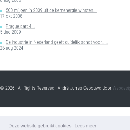
500 miljoen in 2009 uit de kernenergie winsten...
17 okt 2008
Prague part 4...
5 dec 2009
De industrie in Nederland geeft duidelijk schot voor…...
28 aug 2024
© 2026 - All Rights Reserved - André Jurres Gebouwd door
Webdesi
Deze website gebruikt cookies.
Lees meer