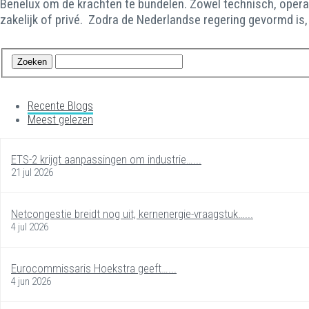
Benelux om de krachten te bundelen. Zowel technisch, operation
zakelijk of privé. Zodra de Nederlandse regering gevormd is
Recente Blogs
Meest gelezen
ETS-2 krijgt aanpassingen om industrie…...
21 jul 2026
Netcongestie breidt nog uit, kernenergie-vraagstuk…...
4 jul 2026
Eurocommissaris Hoekstra geeft…...
4 jun 2026