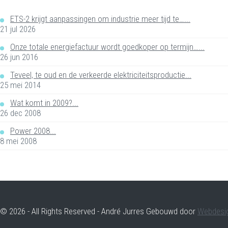
ETS-2 krijgt aanpassingen om industrie meer tijd te…...
21 jul 2026
Onze totale energiefactuur wordt goedkoper op termijn…...
26 jun 2016
Teveel, te oud en de verkeerde elektriciteitsproductie...
25 mei 2014
Wat komt in 2009?...
26 dec 2008
Power 2008...
8 mei 2008
© 2026 - All Rights Reserved - André Jurres Gebouwd door
Webdesi