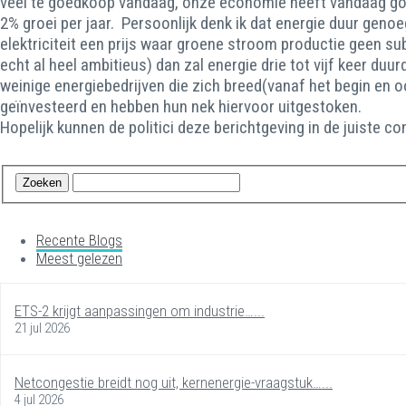
veel te goedkoop vandaag, onze economie heeft vandaag go
2% groei per jaar. Persoonlijk denk ik dat energie duur gen
elektriciteit een prijs waar groene stroom productie geen s
echt al heel ambitieus) dan zal energie drie tot vijf keer du
weinige energiebedrijven die zich breed(vanaf het begin en
geïnvesteerd en hebben hun nek hiervoor uitgestoken.
Hopelijk kunnen de politici deze berichtgeving in de juiste c
Recente Blogs
Meest gelezen
ETS-2 krijgt aanpassingen om industrie…...
21 jul 2026
Netcongestie breidt nog uit, kernenergie-vraagstuk…...
4 jul 2026