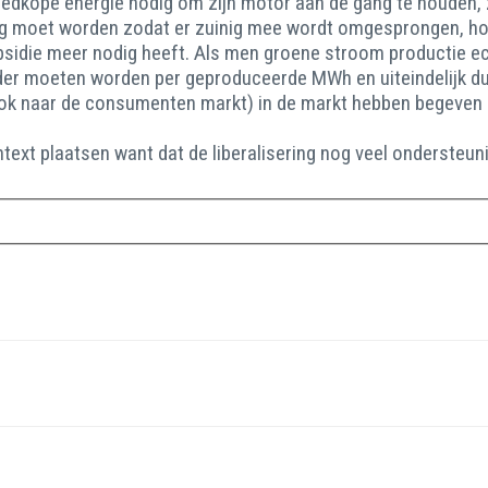
edkope energie nodig om zijn motor aan de gang te houden,
oeg moet worden zodat er zuinig mee wordt omgesprongen, hoev
ubsidie meer nodig heeft. Als men groene stroom productie ec
urder moeten worden per geproduceerde MWh en uiteindelijk dus
 ook naar de consumenten markt) in de markt hebben begeven
ontext plaatsen want dat de liberalisering nog veel ondersteun