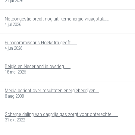
21 jul 2026
Netcongestie breidt nog uit, kernenergie-vraagstuk…...
4 jul 2026
Eurocommissaris Hoekstra geeft…...
4 jun 2026
België en Nederland in overleg…...
18 mei 2026
Media bericht over resultaten energiebedrijven...
8 aug 2008
Scherpe daling van dagprijs gas zorgt voor onterechte…...
31 okt 2022