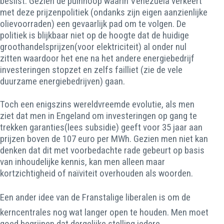
beslist. Gezien de puinhoop waarin Venezuela verkeert
met deze prijzenpolitiek (ondanks zijn eigen aanzienlijke
olievoorraden) een gevaarlijk pad om te volgen. De
politiek is blijkbaar niet op de hoogte dat de huidige
groothandelsprijzen(voor elektriciteit) al onder nul
zitten waardoor het ene na het andere energiebedrijf
investeringen stopzet en zelfs failliet (zie de vele
duurzame energiebedrijven) gaan.
Toch een enigszins wereldvreemde evolutie, als men
ziet dat men in Engeland om investeringen op gang te
trekken garanties(lees subsidie) geeft voor 35 jaar aan
prijzen boven de 107 euro per MWh. Gezien men niet kan
denken dat dit met voorbedachte rade gebeurt op basis
van inhoudelijke kennis, kan men alleen maar
kortzichtigheid of naïviteit overhouden als woorden.
Een ander idee van de Franstalige liberalen is om de
kerncentrales nog wat langer open te houden. Men moet
goed begrijpen dat dergelijke stelling iedere