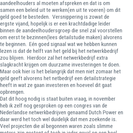
aandeelhouders al moeten afspreken en dat is om
samen een beleid uit te werken(en uit te voeren) om dit
geld goed te besteden. Versnippering is zowat de
ergste vijand, hopelijk is er een krachtdadige leider
binnen de aandeelhoudersgroep die snel zal voorstellen
om eerst te bezinnen(lees detailstudie maken) alvorens
te beginnen. Eén goed signaal wat we hebben kunnen
lezen is dat de helft van het geld bij het netwerkbedrijf
zou blijven. Hierdoor zal het netwerkbedrijf extra
slagkracht krijgen om duurzame investeringen te doen.
Maar ook hier is het belangrijk dat men niet zomaar het
geld geeft alvorens het netbedrijf een detailstrategie
heeft in wat ze gaan investeren en hoeveel dit gaat
opbrengen.
Dat dit hoog nodig is staat buiten vraag, in november
heb ik zelf nog gesproken op een congres van de
Nederlandse netwerkbedrijven genaamd Dutch Power en
daar werd het toch wel duidelijk dat men zoekende is.
Veel projecten die al begonnen waren zoals slimme
meters zijn gestopt of toch in ieder geval op een heel