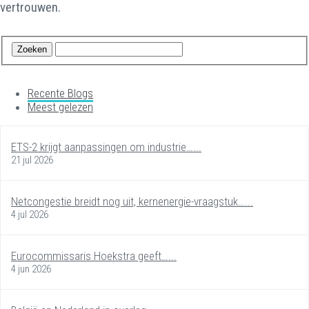
vertrouwen.
Recente Blogs
Meest gelezen
ETS-2 krijgt aanpassingen om industrie…...
21 jul 2026
Netcongestie breidt nog uit, kernenergie-vraagstuk…...
4 jul 2026
Eurocommissaris Hoekstra geeft…...
4 jun 2026