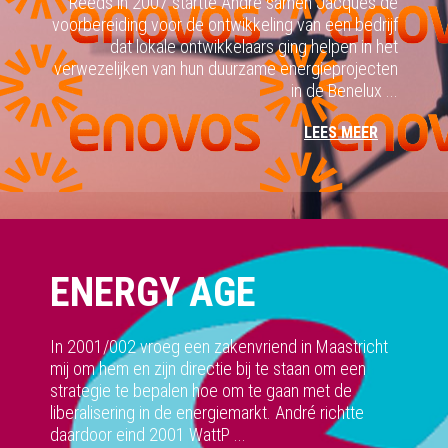
Reeds in 2007 startte André samen Jacques de
voorbereiding voor de ontwikkeling van een bedrijf
dat lokale ontwikkelaars ging helpen in het
verwezelijken van hun duurzame energieprojecten
in de Benelux ...
LEES MEER
ENERGY AGE
In 2001/002 vroeg een zakenvriend in Maastricht
mij om hem en zijn directie bij te staan om een
strategie te bepalen hoe om te gaan met de
liberalisering in de energiemarkt. André richtte
daardoor eind 2001 WattP ...