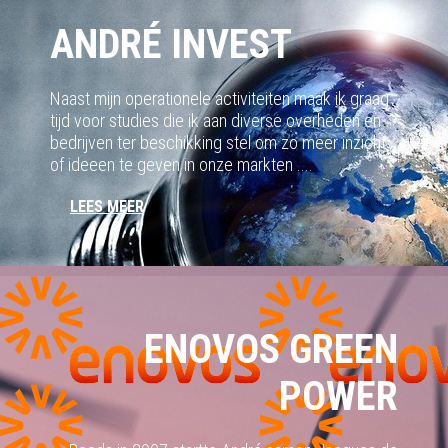
ANDRÉ INVEST
Naast mijn operationele activiteiten maak ik graag
tijd voor studies die ik aan diverse overheden en
bedrijven ter beschikking stel om zo meer inzicht
of ideeen te geven in onze markten ....
LEES MEER
ENOVOS GREEN
POWER