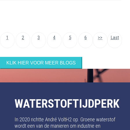
1
2
3
4
5
6
>>
Last
KLIK HIER VOOR MEER BLOGS
WATERSTOFTIJDPERK
In 2020 richtte André VoltH2 op. Groene waterstof
wordt een van de manieren om industrie en