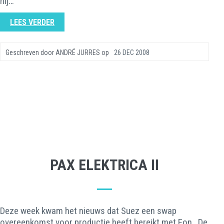
hij…
LEES VERDER
Geschreven door
ANDRÉ JURRES
op
26 DEC 2008
PAX ELEKTRICA II
Deze week kwam het nieuws dat Suez een swap
overeenkomst voor productie heeft bereikt met Eon. De