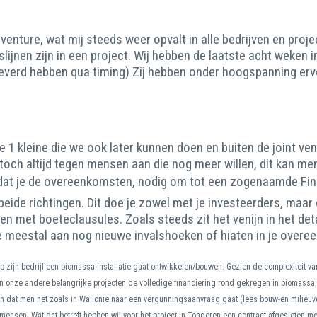
nture, wat mij steeds weer opvalt in alle bedrijven en projec
dslijnen zijn in een project. Wij hebben de laatste acht weke
everd hebben qua timing) Zij hebben onder hoogspanning ervo
ve 1 kleine die we ook later kunnen doen en buiten de joint ve
toch altijd tegen mensen aan die nog meer willen, dit kan me
 dat je de overeenkomsten, nodig om tot een zogenaamde Fina
 beide richtingen. Dit doe je zowel met je investeerders, maa
enen met boeteclausules. Zoals steeds zit het venijn in het de
je meestal aan nog nieuwe invalshoeken of hiaten in je over
ijn bedrijf een biomassa-installatie gaat ontwikkelen/bouwen. Gezien de complexiteit van 
n onze andere belangrijke projecten de volledige financiering rond gekregen in biomassa, 
en dat men net zoals in Wallonië naar een vergunningsaanvraag gaat (lees bouw-en milieu
e mensen. Wat dat betreft hebben wij voor het project in Tongeren een contract afgesloten