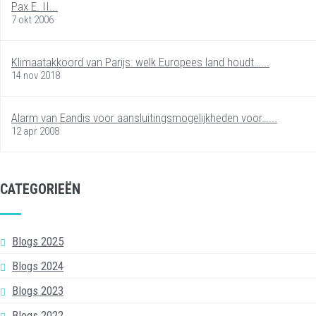
Pax E. II...
7 okt 2006
Klimaatakkoord van Parijs: welk Europees land houdt…...
14 nov 2018
Alarm van Eandis voor aansluitingsmogelijkheden voor…...
12 apr 2008
CATEGORIEËN
Blogs 2025
Blogs 2024
Blogs 2023
Blogs 2022