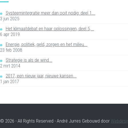
Systeemintegratie meer dan ooit nodig: deel 1...
3 jun 2025
Het klimaatdebat en haar oplossingen, deel 5,...
6 apr 2019
Energie, politiek, geld, zorgen en het milieu...
23 feb 2008
Strategie is als de wind...
2 mrt 2014
2017, een nieuw jaar, nieuwe kansen...
1 jan 2017
© 2026 - All Rights Reserved - André Jurres Gebouwd door
Webdesi