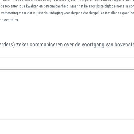
e top zitten qua kwaliteit en betrouwbaarheid. Maar het belangrijkste blijft de mens in comp
voor verbetering maar dat is juist de uitdaging voor degene die dergelijke installaties gaan 
nde centrales.
eerders) zeker communiceren over de voortgang van bovenst