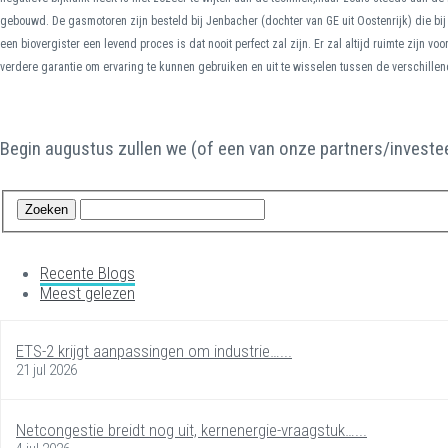
gebouwd. De gasmotoren zijn besteld bij Jenbacher (dochter van GE uit Oostenrijk) die bij d
een biovergister een levend proces is dat nooit perfect zal zijn. Er zal altijd ruimte zijn 
verdere garantie om ervaring te kunnen gebruiken en uit te wisselen tussen de verschille
Begin augustus zullen we (of een van onze partners/invest
Recente Blogs
Meest gelezen
ETS-2 krijgt aanpassingen om industrie…...
21 jul 2026
Netcongestie breidt nog uit, kernenergie-vraagstuk…...