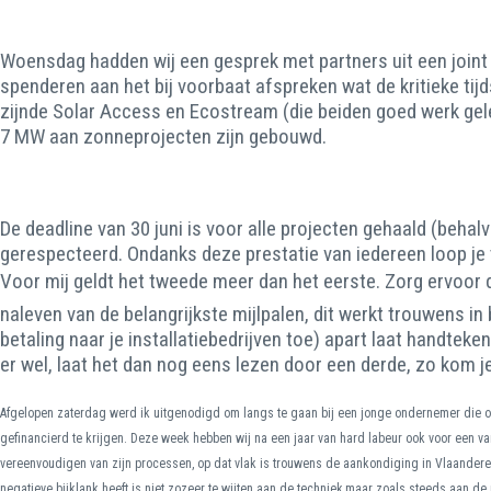
Woensdag hadden wij een gesprek met partners uit een joint ve
spenderen aan het bij voorbaat afspreken wat de kritieke tij
zijnde Solar Access en Ecostream (die beiden goed werk gel
7 MW aan zonneprojecten zijn gebouwd.
De deadline van 30 juni is voor alle projecten gehaald (behal
gerespecteerd. Ondanks deze prestatie van iedereen loop je 
Voor mij geldt het tweede meer dan het eerste. Zorg ervoor
naleven van de belangrijkste mijlpalen, dit werkt trouwens in
betaling naar je installatiebedrijven toe) apart laat handtek
er wel, laat het dan nog eens lezen door een derde, zo kom 
Afgelopen zaterdag werd ik uitgenodigd om langs te gaan bij een jonge ondernemer die op z
gefinancierd te krijgen. Deze week hebben wij na een jaar van hard labeur ook voor een va
vereenvoudigen van zijn processen, op dat vlak is trouwens de aankondiging in Vlaander
negatieve bijklank heeft is niet zozeer te wijten aan de techniek,maar zoals steeds aan d