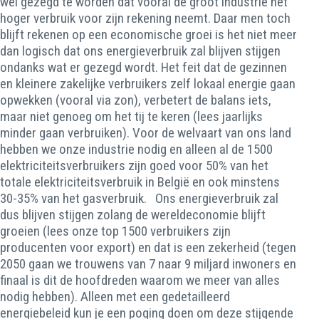
wel gezegd te worden dat vooral de groot industrie het
hoger verbruik voor zijn rekening neemt. Daar men toch
blijft rekenen op een economische groei is het niet meer
dan logisch dat ons energieverbruik zal blijven stijgen
ondanks wat er gezegd wordt. Het feit dat de gezinnen
en kleinere zakelijke verbruikers zelf lokaal energie gaan
opwekken (vooral via zon), verbetert de balans iets,
maar niet genoeg om het tij te keren (lees jaarlijks
minder gaan verbruiken). Voor de welvaart van ons land
hebben we onze industrie nodig en alleen al de 1500
elektriciteitsverbruikers zijn goed voor 50% van het
totale elektriciteitsverbruik in België en ook minstens
30-35% van het gasverbruik. Ons energieverbruik zal
dus blijven stijgen zolang de wereldeconomie blijft
groeien (lees onze top 1500 verbruikers zijn
producenten voor export) en dat is een zekerheid (tegen
2050 gaan we trouwens van 7 naar 9 miljard inwoners en
finaal is dit de hoofdreden waarom we meer van alles
nodig hebben). Alleen met een gedetailleerd
energiebeleid kun je een poging doen om deze stijgende