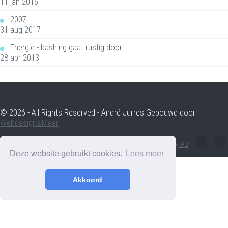
11 jan 2016
2007...
31 aug 2017
Energie - bashing gaat rustig door...
28 apr 2013
© 2026 - All Rights Reserved - André Jurres Gebouwd door
Webdesign&Meer
andre.jurres@voltenergy.eu
Deze website gebruikt cookies.
Lees meer
Akkoord