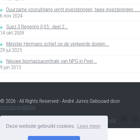
Duurzame vooruitgang vergt investeringen, twee investeringen…...
6 nov 2024
Suez 3 Regering 0,05 : deel 2...
14 okt 2009
Minister Hermans schiet op de verkeerde doelen...
29 jul 2025
Nieuwe biomassacentrale van NPG in Peer...
9 jun 2013
© 2026 - All Rights Reserved - André Jurres Gebouwd door
Webdesign&Meer
andre.jurres@voltenergy.eu
Deze website gebruikt cookies.
Lees meer