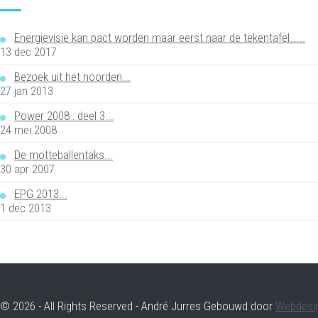
Energievisie kan pact worden maar eerst naar de tekentafel…...
13 dec 2017
Bezoek uit het noorden...
27 jan 2013
Power 2008 : deel 3...
24 mei 2008
De motteballentaks...
30 apr 2007
EPG 2013...
1 dec 2013
© 2026 - All Rights Reserved - André Jurres Gebouwd door
Webdesi