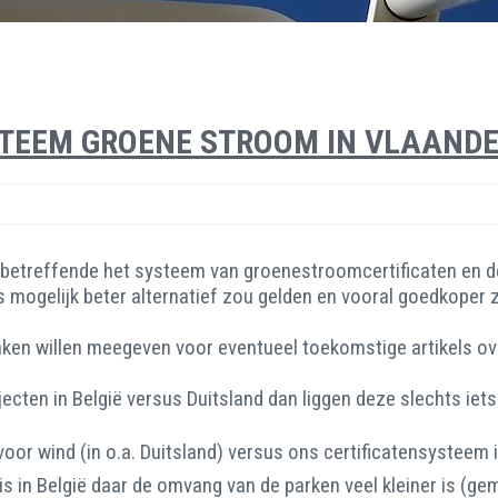
TEEM GROENE STROOM IN VLAANDER
n betreffende het systeem van groenestroomcertificaten en d
mogelijk beter alternatief zou gelden en vooral goedkoper zo
e zaken willen meegeven voor eventueel toekomstige artikels o
cten in België versus Duitsland dan liggen deze slechts iets
oor wind (in o.a. Duitsland) versus ons certificatensysteem
is in België daar de omvang van de parken veel kleiner is (gem