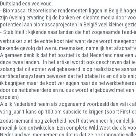
Duitsland een veelvoud.
- Biomassa: theoretische rendementen liggen in België hoger 
zijn (weinig ervaring bij de banken en slechte media door v
potentieel aan biomassaprojecten in België veel kleiner gezi
- Stabiliteit : kijkende naar landen die het zogenaamde feed-
verbruiker ziet de echte kost niet want deze wordt meegenom
bekende gevolg dat we nu meemaken, namelijk het afschaffe
Algemeen denk ik dat het positief is dat Nederland naar een
deze twee landen. In het artikel wordt ook geschreven dat i
zolang dat dit echter wel gebaseerd is op realistische aanna
certificatensysteem bewezen dat het stabiel is en dit als eni
ik begrijpen maar de kost verleggen naar de netwerkbeheerde
door de netbeheerders en nu dus wordt afgebouwd met een sne
groeien)
Als ik Nederland neem als zogenaamd voorbeeld dan val ik al
vorig jaar 1 kans op 100 om subsidie te krijgen (soort First 
zodat niemand nog zekerheid heeft dat wanneer hij eindelijk e
moeilijk kan ontwikkelen. Een complete Wild West die als vo
Nederland wel meenemen en dat is dat ze ook innovatie wille