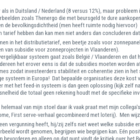
als in Duitsland / Nederland (8 versus 12%), maar probleem in
oorbeelden zoals Thenergo die met beursgeld te dure aankope
en de bevolkingsdichtheid (men heeft ruimte nodig hiervoor)
in tarief hebben dan kan men niet anders dan concluderen dat 
en in het distributietarief, een beetje zoals voor zonnepane
n van subsidie voor zonneprojecten in Vlaanderen).
 vergelijkbaar systeem gaat zoals België / Vlaanderen en dat
edereen het erover eens is dat de subsidies moeten worden af
mes zodat investeerders stabiliteit en coherentie zien in het
ge systeem in Europa! Dat bepaalde organisaties deze kost via
r met het feed-in systeem is dan geen oplossing (kijk zelf 
lheid die totaal geen rekening houdt met de specifieke inves
 helemaal van mijn stoel daar ik vaak praat met mijn collega
come, First serve-verhaal gecombineerd met loterij). Men wij
en vergunning heeft, hij/zij zelfs niet weet welke subsidie e
orbeeld wordt genomen, begrijpen wie begrijpen kan. Eén posi
n bevorderen en alleen op dat punt vindt de kritiek over het